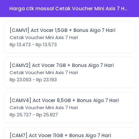
Harga ctk massal Cetak Voucher Mini Axis 7 Hari
[CAMV1] Act Vocer 1,5GB + Bonus Aigo 7 Hari
Cetak Voucher Mini Axis 7 Hari
Rp 13.473 - Rp 13.573
[CAMV2] Act Vocer 7GB + Bonus Aigo 7 Hari
Cetak Voucher Mini Axis 7 Hari
Rp 23.093 - Rp 23.193
[CAMV4] Act Vocer 8,5GB + Bonus Aigo 7 Hari
Cetak Voucher Mini Axis 7 Hari
Rp 25.727 - Rp 25.827
[CAM7] Act Vocer 11GB + Bonus Aigo 7 Hari